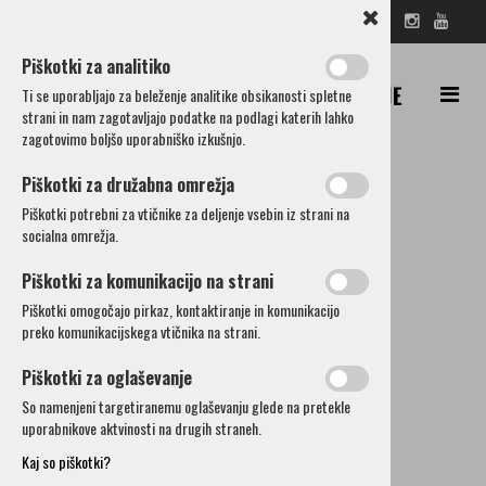
SL
EN
DE
IT
RU
IŠČI
Piškotki za analitiko
Ti se uporabljajo za beleženje analitike obsikanosti spletne
strani in nam zagotavljajo podatke na podlagi katerih lahko
zagotovimo boljšo uporabniško izkušnjo.
Piškotki za družabna omrežja
Piškotki potrebni za vtičnike za deljenje vsebin iz strani na
Kolesarske poti
socialna omrežja.
Tematske poti
Piškotki za komunikacijo na strani
Piškotki omogočajo pirkaz, kontaktiranje in komunikacijo
Pohodniške poti
preko komunikacijskega vtičnika na strani.
Piškotki za oglaševanje
Padalstvo
So namenjeni targetiranemu oglaševanju glede na pretekle
uporabnikove aktvinosti na drugih straneh.
Opazovanje ptic
Kaj so piškotki?