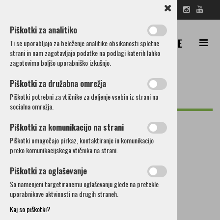
SL
EN
DE
IT
RU
IŠČI
Piškotki za analitiko
Ti se uporabljajo za beleženje analitike obsikanosti spletne
strani in nam zagotavljajo podatke na podlagi katerih lahko
zagotovimo boljšo uporabniško izkušnjo.
Piškotki za družabna omrežja
Piškotki potrebni za vtičnike za deljenje vsebin iz strani na
Cerklje
socialna omrežja.
Občina
Piškotki za komunikacijo na strani
Kako do nas
Piškotki omogočajo pirkaz, kontaktiranje in komunikacijo
Društva in druge organizacije
preko komunikacijskega vtičnika na strani.
Kulturna Društva
Športna Društva
Piškotki za oglaševanje
Rekreacijsko društvo Strmol
Konjeniško društvo Cerklje
So namenjeni targetiranemu oglaševanju glede na pretekle
Konjeniško društvo Krvavec
uporabnikove aktvinosti na drugih straneh.
ŠD Adergas
Kaj so piškotki?
NK Velesovo