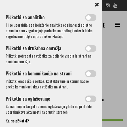
SL
EN
DE
IT
RU
IŠČI
Piškotki za analitiko
Ti se uporabljajo za beleženje analitike obsikanosti spletne
strani in nam zagotavljajo podatke na podlagi katerih lahko
zagotovimo boljšo uporabniško izkušnjo.
Piškotki za družabna omrežja
Piškotki potrebni za vtičnike za deljenje vsebin iz strani na
Cerklje
socialna omrežja.
Zavod za turizem-TIC
Piškotki za komunikacijo na strani
Piškotki omogočajo pirkaz, kontaktiranje in komunikacijo
Objave in razpisi
preko komunikacijskega vtičnika na strani.
Piškotki za oglaševanje
Praktične informacije in Katalog info. javnega značaja
So namenjeni targetiranemu oglaševanju glede na pretekle
uporabnikove aktvinosti na drugih straneh.
Projekti
Kaj so piškotki?
Nomen Vulgare