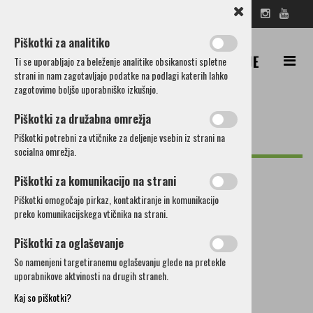
SL
EN
DE
IT
RU
IŠČI
Piškotki za analitiko
Ti se uporabljajo za beleženje analitike obsikanosti spletne
strani in nam zagotavljajo podatke na podlagi katerih lahko
zagotovimo boljšo uporabniško izkušnjo.
Piškotki za družabna omrežja
Piškotki potrebni za vtičnike za deljenje vsebin iz strani na
Cerklje
socialna omrežja.
Občina
Piškotki za komunikacijo na strani
Kako do nas
Piškotki omogočajo pirkaz, kontaktiranje in komunikacijo
Društva in druge organizacije
preko komunikacijskega vtičnika na strani.
Znane osebnosti
Zgodovina
Piškotki za oglaševanje
So namenjeni targetiranemu oglaševanju glede na pretekle
Zavod za turizem-TIC
uporabnikove aktvinosti na drugih straneh.
Kaj so piškotki?
Objave in razpisi