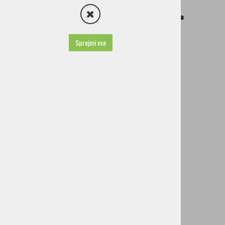
Praktične informacije in Katalog info. javnega značaja
Projekti
Sprejmi vse
Brošure
Vodeni ogledi
Splošni pogoji poslovanja
Turistična taksa
Turistični programi
Nakup spominkov
Izjava o dostopnosti in Varstvo osebnih podatkov