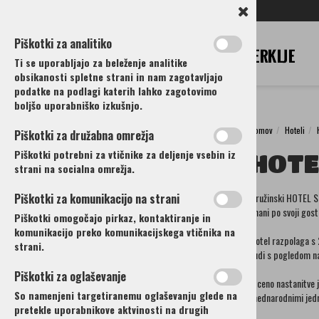
SL
EN
DE
IT
RU
Piškotki za analitiko
Ti se uporabljajo za beleženje analitike
obsikanosti spletne strani in nam zagotavljajo
podatke na podlagi katerih lahko zagotovimo
boljšo uporabniško izkušnjo.
domov
Hoteli
Piškotki za družabna omrežja
Hoteli
Piškotki potrebni za vtičnike za deljenje vsebin iz
HOTE
Hotel Rozka
strani na socialna omrežja.
Grad Strmol
Piškotki za komunikacijo na strani
Družinski HOTEL SI
Hotel Silvester Penzion pri mlinu
znani po svoji gost
Piškotki omogočajo pirkaz, kontaktiranje in
Hotel Krvavec
komunikacijo preko komunikacijskega vtičnika na
Hotel Penzion Jagodic
Hotel razpolaga s 
strani.
tudi s pogledom na 
Hotel Dvor Jezeršek
Eko Glamping resort Krištof
Piškotki za oglaševanje
V ceno nastanitve j
Apartmaji Menart
So namenjeni targetiranemu oglaševanju glede na
mednarodnimi jed
pretekle uporabnikove aktvinosti na drugih