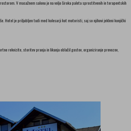
 prostorom. V masažnem salonu je na voljo široka paleta sprostitvenih in terapevtskih
Hotel je priljubljen tudi med kolesarji kot motoristi, saj so njihovi jekleni konjički
ne rekvizite, storitev pranja in likanja oblačil gostov, organiziranje prevozov,