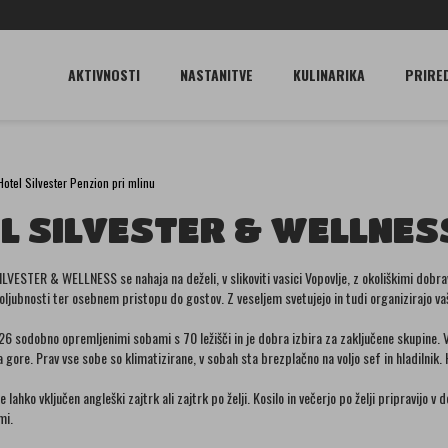
AKTIVNOSTI
NASTANITVE
KULINARIKA
PRIRE
Hotel Silvester Penzion pri mlinu
L SILVESTER & WELLNES
LVESTER & WELLNESS se nahaja na deželi, v slikoviti vasici Vopovlje, z okoliškimi dobra
oljubnosti ter osebnem pristopu do gostov. Z veseljem svetujejo in tudi organizirajo vaše a
26 sodobno opremljenimi sobami s 70 ležišči in je dobra izbira za zaključene skupine. V
gore. Prav vse sobe so klimatizirane, v sobah sta brezplačno na voljo sef in hladilnik. H
e lahko vključen angleški zajtrk ali zajtrk po želji. Kosilo in večerjo po želji pripravij
mi.