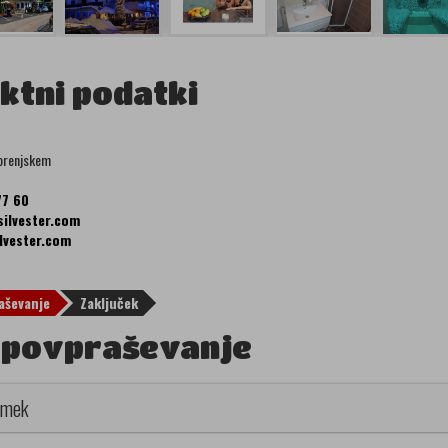
ktni podatki
orenjskem
77 60
ilvester.com
lvester.com
aševanje
Zaključek
i povpraševanje
iimek