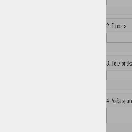
2. E-pošta
3. Telefonsk
4. Vaše spor