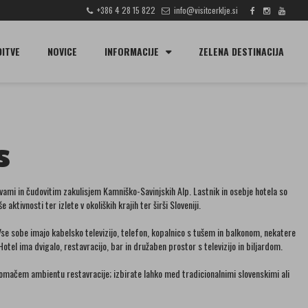
+386 4 28 15 822
info@visitcerklje.si
IŠČI
DITVE
NOVICE
INFORMACIJE
ZELENA DESTINACIJA
S
vami in čudovitim zakulisjem Kamniško-Savinjskih Alp. Lastnik in osebje hotela so
ktivnosti ter izlete v okoliških krajih ter širši Sloveniji.
se sobe imajo kabelsko televizijo, telefon, kopalnico s tušem in balkonom, nekatere
otel ima dvigalo, restavracijo, bar in družaben prostor s televizijo in biljardom.
o v domačem ambientu restavracije; izbirate lahko med tradicionalnimi slovenskimi ali