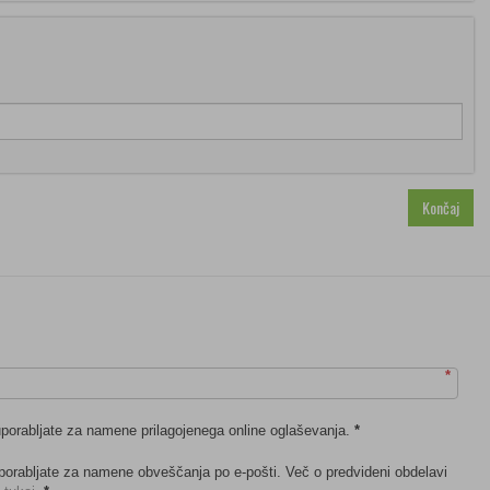
*
porabljate za namene prilagojenega online oglaševanja.
*
porabljate za namene obveščanja po e-pošti. Več o predvideni obdelavi