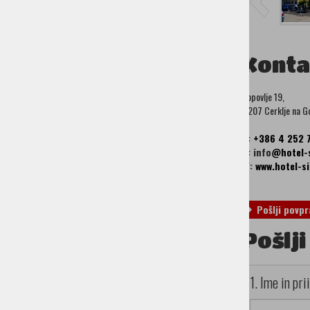
Konta
Vopovlje 19,
4207 Cerklje na G
T:
+386 4 252 
E:
info
@hotel-s
W:
www.hotel-si
Pošlji povpr
Pošlj
1. Ime in pr