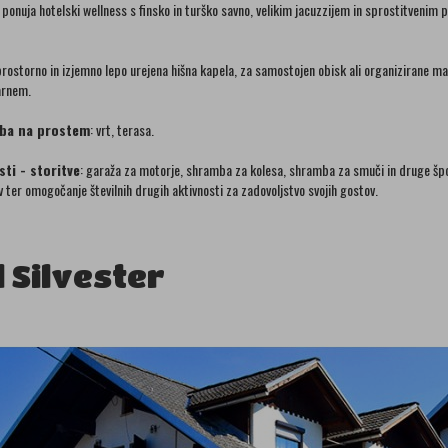
 ponuja hotelski wellness s finsko in turško savno, velikim jacuzzijem in sprostitvenim
ostorno in izjemno lepo urejena hišna kapela, za samostojen obisk ali organizirane maše. 
arnem.
ba na prostem
: vrt, terasa.
ti - storitve
: garaža za motorje, shramba za kolesa, shramba za smuči in druge šport
v ter omogočanje številnih drugih aktivnosti za zadovoljstvo svojih gostov.
l Silvester