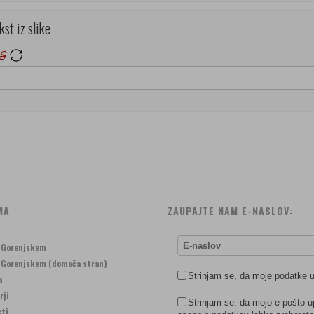
kst iz slike
MA
ZAUPAJTE NAM E-NASLOV:
a Gorenjskem
a Gorenjskem (domača stran)
Strinjam se, da moje podatke u
a
rji
Strinjam se, da mojo e-pošto u
sti