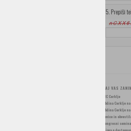
5. Prepiši te
KONTAKT: ZAVOD ZA TURIZEM CERKLJE
KAJ VAS ZANI
Trg Davorina Jenka 13, 4207 Cerklje
TIC Cerklje
+386 4 28 15 822
Občina Cerklje n
info@visitcerklje.si
Občina Cerklje n
Novice in obvestil
KONTAKT: TIC CERKLJE
Kongresni semina
Krvavška cesta 1b, 4207 Cerklje
Izjava o dostopno