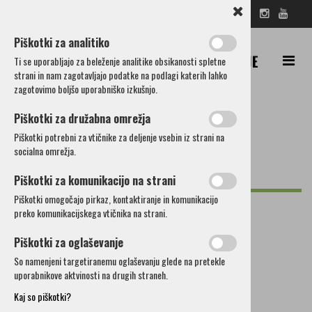
SL
EN
DE
IT
RU
IŠČI
Piškotki za analitiko
Ti se uporabljajo za beleženje analitike obsikanosti spletne
strani in nam zagotavljajo podatke na podlagi katerih lahko
zagotovimo boljšo uporabniško izkušnjo.
Piškotki za družabna omrežja
Piškotki potrebni za vtičnike za deljenje vsebin iz strani na
Hoteli
socialna omrežja.
Hostli
Piškotki za komunikacijo na strani
Piškotki omogočajo pirkaz, kontaktiranje in komunikacijo
Hostel Mamina hiša
preko komunikacijskega vtičnika na strani.
Penzioni
Piškotki za oglaševanje
So namenjeni targetiranemu oglaševanju glede na pretekle
Počitniške hiše
uporabnikove aktvinosti na drugih straneh.
Kaj so piškotki?
Apartmaji