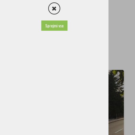
Turistične kmetije s prenočišči
Zasebne sobe
Sprejmi vse
Gostišča s prenočišči
Hostli
HOSTEL MAMINA HIŠA