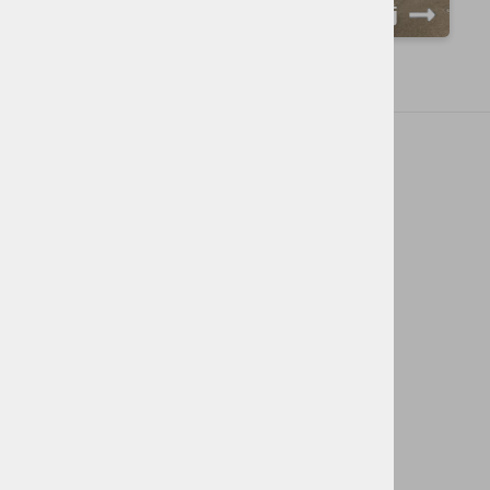
več informacij
KONTAKT: ZAVOD ZA TURIZEM CERKLJE
Trg Davorina Jenka 13, 4207 Cerklje
+386 4 28 15 822
info@visitcerklje.si
KONTAKT: TIC CERKLJE
Krvavška cesta 1b, 4207 Cerklje
+386 51 387 373
info@visitcerklje.si
KAJ VAS ZANIMA
TIC Cerklje
Občina Cerklje na Gorenjskem