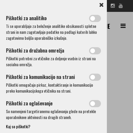
SL
EN
DE
IT
RU
IŠČI
Piškotki za analitiko
Ti se uporabljajo za beleženje analitike obsikanosti spletne
strani in nam zagotavljajo podatke na podlagi katerih lahko
zagotovimo boljšo uporabniško izkušnjo.
Piškotki za družabna omrežja
Piškotki potrebni za vtičnike za deljenje vsebin iz strani na
Hoteli
socialna omrežja.
Hostli
Piškotki za komunikacijo na strani
Piškotki omogočajo pirkaz, kontaktiranje in komunikacijo
Penzioni
preko komunikacijskega vtičnika na strani.
Piškotki za oglaševanje
Počitniške hiše
So namenjeni targetiranemu oglaševanju glede na pretekle
uporabnikove aktvinosti na drugih straneh.
Apartmaji
Kaj so piškotki?