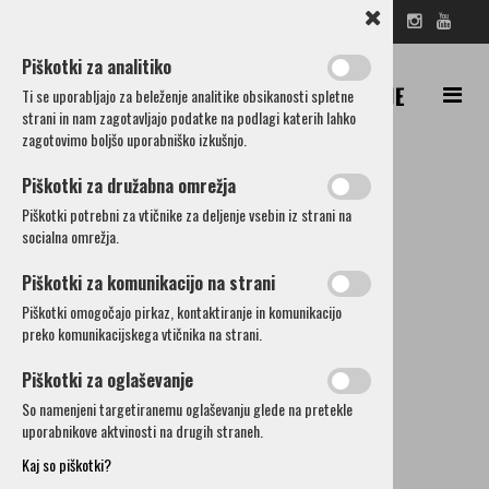
SL
EN
DE
IT
RU
IŠČI
Piškotki za analitiko
Ti se uporabljajo za beleženje analitike obsikanosti spletne
strani in nam zagotavljajo podatke na podlagi katerih lahko
zagotovimo boljšo uporabniško izkušnjo.
Piškotki za družabna omrežja
Piškotki potrebni za vtičnike za deljenje vsebin iz strani na
Gostišča
socialna omrežja.
Turistične kmetije
Piškotki za komunikacijo na strani
Piškotki omogočajo pirkaz, kontaktiranje in komunikacijo
Pizzerije
preko komunikacijskega vtičnika na strani.
Piškotki za oglaševanje
Okrepčevalnice
So namenjeni targetiranemu oglaševanju glede na pretekle
uporabnikove aktvinosti na drugih straneh.
Brunarice
Kaj so piškotki?