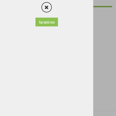
Gostinski lokali in kavarne
Kavarnica Pr Rck
Bar Kern
Sprejmi vse
Bar Marina
Bar Melona
Kavarna Strmol
Bar Kantina Velesovo
Avio Bar Brnik
domov
Gostinski lokali in kavarne
Bar Marina
BAR MARINA
Trg Davorina Jenka 3
4207 Cerklje na Gorenjskem
T:
+386 (0) 4 252 25 15