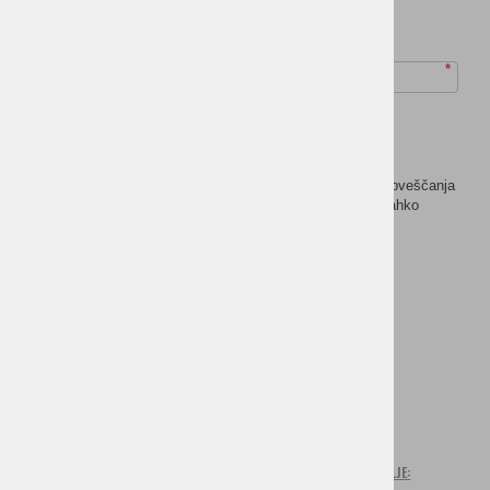
ZAUPAJTE NAM E-NASLOV:
*
Strinjam se, da moje podatke uporabljate za namene
prilagojenega online oglaševanja.
*
Strinjam se, da mojo e-pošto uporabljate za namene obveščanja
po e-pošti. Več o predvideni obdelavi osebnih podatkov lahko
preberete
tukaj.
*
Prijavi se
Provided by SendPulse
domov
KONTAKTIRAJTE NAS
ZAVOD ZA TURIZEM CERKLJE: