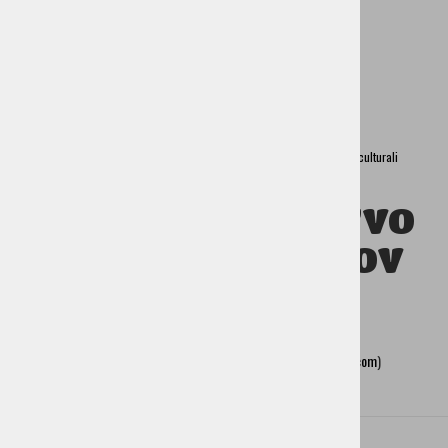
Tassa turistica
Programmi turistici
Acquisto di souvenir
Home
Cerklje
Associazioni e altre organizzazioni
Associazioni culturali
Planet Dogodkov
KULTURNO DRUŠTVO
PLANET DOGODKOV
Zalog pri Cerkljah 71a, 4207 Cerklje na Gorenjskem
Kontakt:
Matic Plevel (041 225 013,
planet.dogodkov17@gmail.com
)