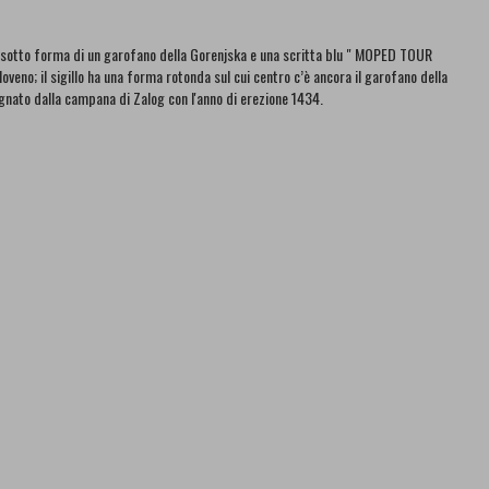
gno sotto forma di un garofano della Gorenjska e una scritta blu " MOPED TOUR
eno; il sigillo ha una forma rotonda sul cui centro c’è ancora il garofano della
ato dalla campana di Zalog con l'anno di erezione 1434.