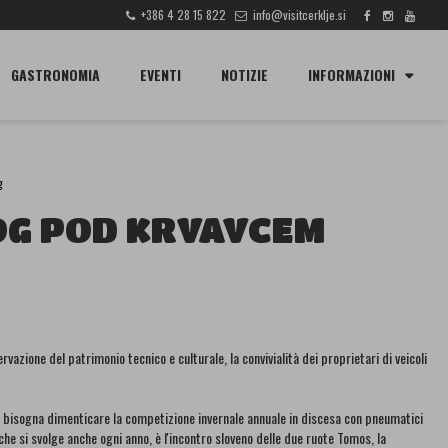
+386 4 28 15 822
info@visitcerklje.si
CERCA
GASTRONOMIA
EVENTI
NOTIZIE
INFORMAZIONI
g
OG POD KRVAVCEM
rvazione del patrimonio tecnico e culturale, la convivialità dei proprietari di veicoli
non bisogna dimenticare la competizione invernale annuale in discesa con pneumatici
he si svolge anche ogni anno, è l'incontro sloveno delle due ruote Tomos, la