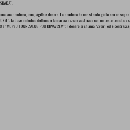
SIJADA".
e una sua bandiera, inno, sigillo e denaro. La bandiera ha uno sfondo giallo con un se
 "; la base melodica dell'inno è la marcia nuziale austriaca con un testo tematico slov
ritta "MOPED TOUR ZALOG POD KRVAVCEM"; il denaro si chiama "Zvon", ed è contrassegn