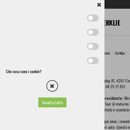
SL
EN
DE
IT
RU
Home
Cerklje
Cerklje
Comune
Che cosa sono i cookie?
Come Arrivare Fino A Noi
Zalog 81, 4207 Ce
Associazioni e altre organizzazioni
T: 04 25 21 812
Associazioni culturali
Associazioni sportive
Presidente:
Mir
Federazione di associazioni dei vigili del fuoco volontari
Accetta tutto
Il Tour di motorini
Altre associazioni e organizzazioni
antichi e scambiars
Lions klub Cerklje
Associazione Pensionati Cerklje
Ogni anno, i membr
Associazione Artigiani E Imprenditori Cerklje
per auto. Questo e
Associazione Di Apicultura Cerklje