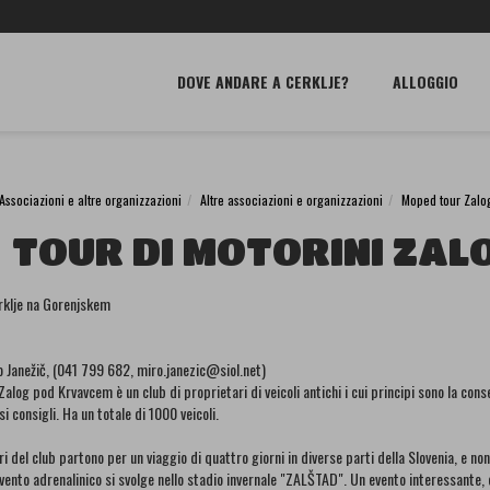
DOVE ANDARE A CERKLJE?
ALLOGGIO
Associazioni e altre organizzazioni
Altre associazioni e organizzazioni
Moped tour Zalo
TOUR DI MOTORINI ZAL
rklje na Gorenjskem
o Janežič, (041 799 682, miro.janezic@siol.net)
 Zalog pod Krvavcem è un club di proprietari di veicoli antichi i cui principi sono la conse
i consigli. Ha un totale di 1000 veicoli.
i del club partono per un viaggio di quattro giorni in diverse parti della Slovenia, e 
vento adrenalinico si svolge nello stadio invernale "ZALŠTAD". Un evento interessante, c