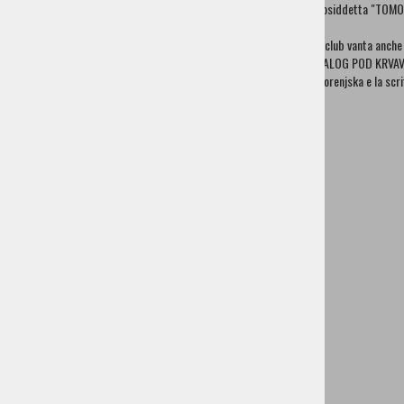
cosiddetta "TOMO
Associazione il garofano della gorenjska
AMD Cerklje
Il club vanta anch
Moped tour Zalog
ZALOG POD KRVAVCEM
Centro Giovanile E Familiare Cerklje
Gorenjska e la sc
Club Di Caccia Krvavec
Croce Rossa Cerklje
Club Di Pesca "Bistrica" Domžale
Fattoria Delle Erbe Grilc
Club Di Giovani Lahovče
Merlettaie Le Rondini Cerklje
NOB
Personaggi famosi
Storia
Ente Per Il Turismo Cerklje
Informazioni pratiche
Dépliant