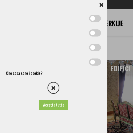
SL
EN
DE
IT
RU
EDIFICI SACRI
EDIFICI
Che cosa sono i cookie?
Accetta tutto
maggiori informazioni