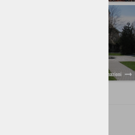
PARCO DELLE RIMEMBRANZE
maggiori informazioni
CONTATTO
Trg Davorina Jenka 13, 4207 Cerklje, Slovenia
+386 4 28 15 822