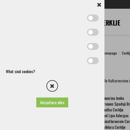
SL
EN
DE
IT
RU
Homepage
Cerkl
Cerklje
Die Gemeinde Cerklje Na Gorenjskem
What sind cookies?
Anreise
Alle Kulturvereine 
Vereine Und Andere Organisationen
Kulturvereine
Davorina Jenka
Davorina Jenka
Krvavec Spodnji Brnik
Akzeptiere alles
Krvavec Spodnji Br
Godba Cerklje
Godba Cerklje
Pod Lipo Adergas
Pod Lipo Adergas
Künstlerverein Cerklje
Künstlerverein Cer
Folklora Cerklje
Folklora Cerklje
Liberius klub Cerklje