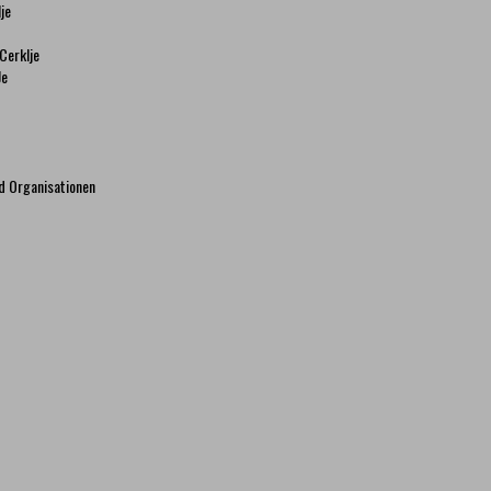
je
 Cerklje
Je
d Organisationen