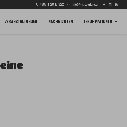
+386 4 28 15 822
info@visitcerklje.si
SUCHE
VERANSTALTUNGEN
NACHRICHTEN
INFORMATIONEN
eine