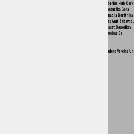
Liberius klub Cerkl
Šenturška Gora
Šenturška Gora
Ignacija Borštnika Cerklje
Ignacija Borštnika
Das Amt Zabavno Je
Das Amt Zabavno 
Planet Dogodkov
Planet Dogodkov
Smejmo Se
Smejmo Se
Sportvereine
Freiwillige Feuerwehrvereine Und Vereinigungen
Andere Vereine Und Organisationen
Andere Vereine Un
Bedeutende Persönlichkeiten
Geschichte
Tourismusamt Cerklje
Praktische Informationen
Broschüren
Touristische Führungen
Ortstaxe