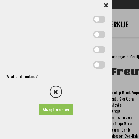
SL
EN
DE
IT
RU
Homepage
Cerkl
Cerklje
Freu
Die Gemeinde Cerklje Na Gorenjskem
What sind cookies?
Anreise
Vereine Und Andere Organisationen
Spodnji Brnik-Vopo
Kulturvereine
Šenturška Gora
Sportvereine
Lahovče
Freiwillige Feuerwehrvereine Und Vereinigungen
Akzeptiere alles
Cerklje
Spodnji Brnik-Vopovlje
Feuerwehrverein C
Šenturška Gora
Štefanja Gora
Lahovče
Zgornji Brnik
Cerklje
Zalog pri Cerkljah
Feuerwehrverein Cerklje