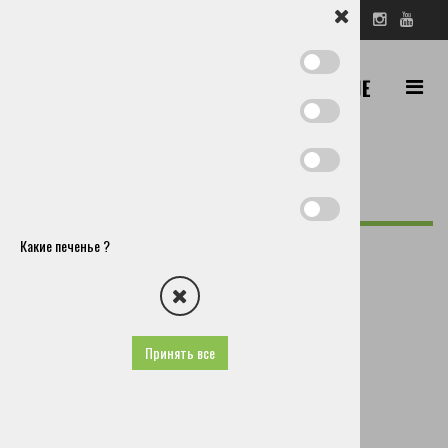
SL
EN
DE
IT
RU
ПОИСК
Церкле
Муниципалитет
Какие печенье ?
Как нас найти?
Общества и другие организации
Культурные общества
Спортивные общества
Принять все
Общество активного отдыха стрмол
Конное Общество Церкле
Конное Общество Крвавец
Спортивное Общество Адергас
Футбольный клуб велесово