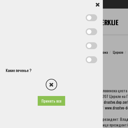
SL
EN
DE
IT
RU
дома
Церкле
Церкле
Муниципалитет
Какие печенье ?
Как нас найти?
Общества и другие организации
Культурные общества
Словенска цеста 
Спортивные общества
4207 Церкле на 
Добровольное пожарное общество сподни брник-
Принять все
E:
drustvo.dop.ce
водовле
W:
www.drustvo-do
Другие общества и организации
Лионс клуб цекрле
Президент: Владо
Общество Пенсионеров Церкле
Вице президент/
Общество Ремесленников И Предпринимателей