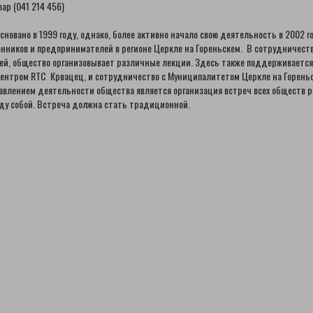
зар (041 214 456)
новано в 1999 году, однако, более активно начало свою деятельность в 2002 
нников и предпринимателей в регионе Церкле на Гореньскем. В сотрудничеств
й, общество организовывает различные лекции. Здесь также поддерживается 
ентром RTC Крвацец, и сотрудничество с Муниципалитетом Церкле на Гореньск
влением деятельности общества является организация встреч всех обществ ре
ду собой. Встреча должна стать традиционной.