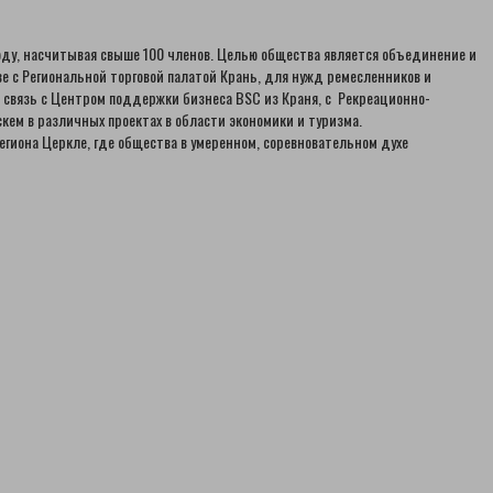
году, насчитывая свыше 100 членов. Целью общества является объединение и
е с Региональной торговой палатой Крань, для нужд ремесленников и
связь с Центром поддержки бизнеса BSC из Краня, с Рекреационно-
ем в различных проектах в области экономики и туризма.
гиона Церкле, где общества в умеренном, соревновательном духе