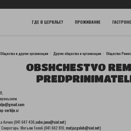
ГДЕ В ЦЕРКЛЬЕ?
ПРОЖИВАНИЕ
ГАСТРОН
Общества и другие организации
Другие общества и организации
Общество Ремес
OBSHCHESTVO REM
PREDPRINIMATEL
8,
Гореньскем
rklje@gmail.com
p-cerklje.si
 Ахчин (041 647 436,
sobe.jana@siol.net
)
 Секретарь: Матьяж Голоб (041 662 810,
matjazgolob@siol.net
)