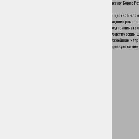
Кассир: Борис Ре
Церкле
Пчеловодческое Общество Церкле
Общество было ос
Общество Гореньски Нагель
общение ремесле
AMD Cerklje
предпринимателе
Mопед Тур Залог Под Крвавцем
туристическим ц
Семейный И Молодежный Центр Церкле
Важнейшим напра
Охотничья Семья Крвавец
соревнуются меж
Красный Крест Церкле
Рыболовная Семья Бистрица Домжале
Травяная Ферма Грилц
Молодежный Клуб Лаховче
Клеклярице Ластовке Церкле
Муниципальная Организация Союза Бойцов За
Ценности Национально-Освободительной Борьбы
Церкле На Гореньскем
Известные люди
История
Институт Туризма Церкле
Практическая Информация