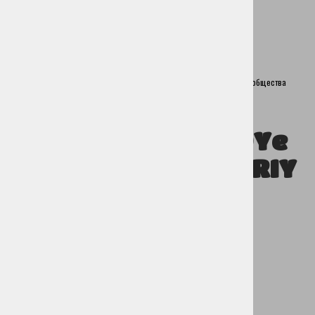
Туристические Программы
Приобретение Сувениров
дома
Церкле
Общества и другие организации
Спортивные общества
Треккинг Конное Общество Юрий
TREKKING KONNOYe
OBSHCHESTVO YURIY
Трата при Велесовем 4,
4207 Церкле на Гореньскем
Контакт:
Филип Настран
E:
nastran.filip@t-2.net
Моб: 041 636 565