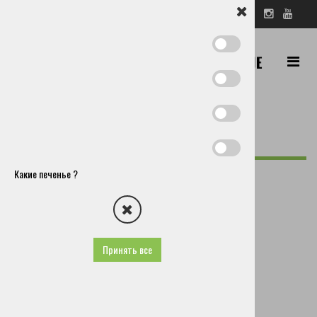
SL
EN
DE
IT
RU
ПОИСК
Церкле
Муниципалитет
Какие печенье ?
Как нас найти?
Общества и другие организации
Культурные общества
Спортивные общества
Принять все
Общество активного отдыха стрмол
Конное Общество Церкле
Конное Общество Крвавец
Спортивное Общество Адергас
Футбольный клуб велесово